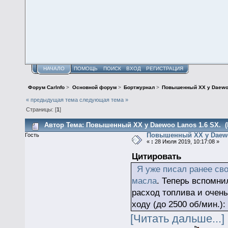
НАЧАЛО
ПОМОЩЬ
ПОИСК
ВХОД
РЕГИСТРАЦИЯ
Форум CarInfo
>
Основной форум
>
Бортжурнал
>
Повышенный ХХ у Daewoo
« предыдущая тема
следующая тема »
Страницы: [
1
]
Автор
Тема: Повышенный ХХ у Daewoo Lanos 1.6 SX. (
Повышенный ХХ у Daewo
Гость
«
:
28 Июля 2019, 10:17:08 »
Цитировать
Я уже писал ранее св
масла
. Теперь вспомни
расход топлива и очень
ходу (до 2500 об/мин.):
[Читать дальше...]