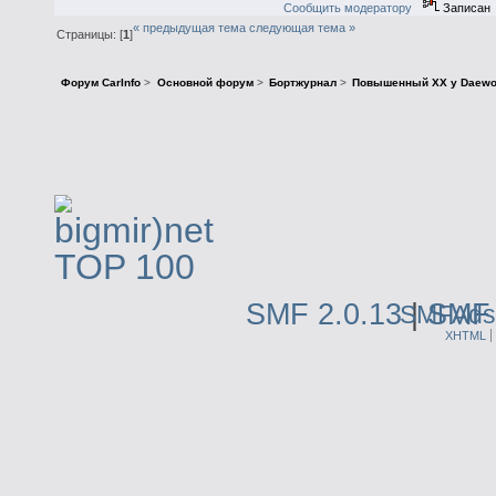
Сообщить модератору
Записан
« предыдущая тема
следующая тема »
Страницы: [
1
]
Форум CarInfo
>
Основной форум
>
Бортжурнал
>
Повышенный ХХ у Daewoo
SMF 2.0.13
|
SMF 
SMFAds
XHTML