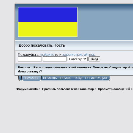
Добро пожаловать,
Гость
Пожалуйста,
войдите
или
зарегистрируйтесь
.
Регистрация пользователей изменена. Теперь необходимо пройт
Новости:
боты отстанут?
НАЧАЛО
ПОМОЩЬ
ПОИСК
ВХОД
РЕГИСТРАЦИЯ
Форум CarInfo
>
Профиль пользователя Francistop
>
Просмотр сообщений
>