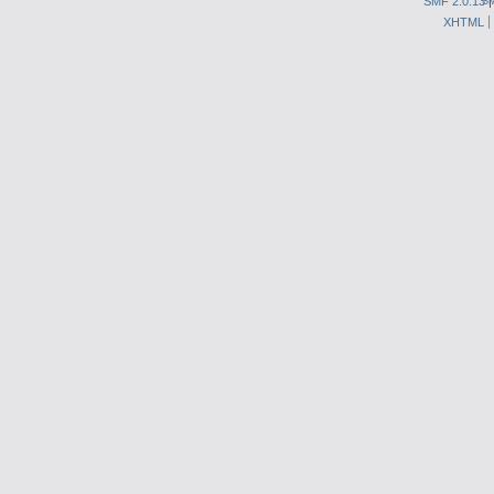
SMF 2.0.13
S
XHTML