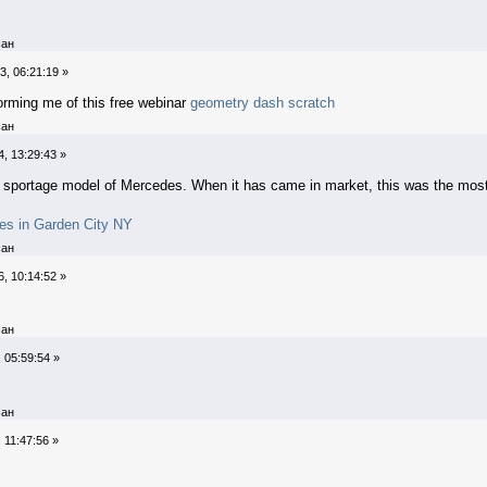
ан
3, 06:21:19 »
forming me of this free webinar
geometry dash scratch
ан
, 13:29:43 »
sportage model of Mercedes. When it has came in market, this was the most 
ces in Garden City NY
ан
, 10:14:52 »
ан
 05:59:54 »
ан
 11:47:56 »