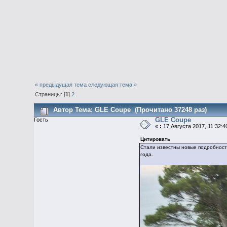
« предыдущая тема
следующая тема »
Страницы: [
1
]
2
Автор
Тема: GLE Coupe (Прочитано 37248 раз)
GLE Coupe
Гость
«
:
17 Августа 2017, 11:32:4
Цитировать
Стали известны новые подробности
года.