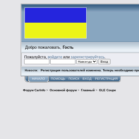
Добро пожаловать,
Гость
Пожалуйста,
войдите
или
зарегистрируйтесь
.
Регистрация пользователей изменена. Теперь необходимо пр
Новости:
НАЧАЛО
ПОМОЩЬ
ПОИСК
ВХОД
РЕГИСТРАЦИЯ
Форум CarInfo
>
Основной форум
>
Главный
>
GLE Coupe