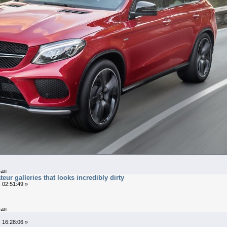
ан
ur galleries that looks incredibly dirty
 02:51:49 »
ан
 16:28:06 »