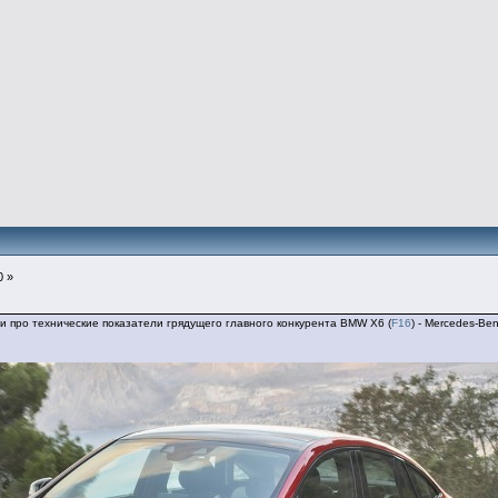
0 »
 про технические показатели грядущего главного конкурента BMW X6 (
F16
) - Mercedes-Be