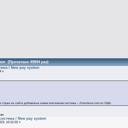
tem (Прочитано 49894 раз)
ема / New pay system
4 »
х стран на сайте добавлена новая платежная система – 2checkout.com из США.
ан
система / New pay system
23, 10:22:02 »