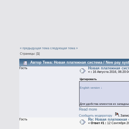
« предыдущая тема
следующая тема »
Страницы: [
1
]
Автор
Тема: Новая платежная система / New pay sys
Новая платежная сист
Гость
«
:
16 Августа 2016, 06:20:0
Цитировать
English version ↓
Для удобства клиентов из западны
Read more
Сообщить модератору
Запис
Re: Новая платежная 
Гость
«
Ответ #1 :
12 Сентября 20