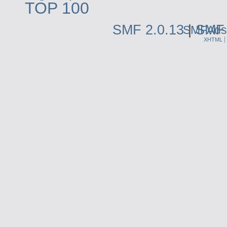
SMF 2.0.13
|
SMF 
SMFAds
XHTML