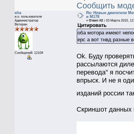
Сообщить мод
elia
Re: Новые двигатели Me
и M178
и.о. пользователя
Администратор
«
Ответ #2 :
03 Марта 2015, 12:
Ветеран
Цитировать
оба мотора имеют непо
epc а вот тнвд разные 
Сообщений: 12109
Ok. Буду проверять
рассылаются диле
перевода" я посч
впрыск. И не я од
изданий россии та
Скриншот данных 