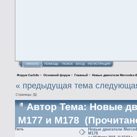
НАЧАЛО
ПОМОЩЬ
ПОИСК
ВХОД
РЕГИСТРАЦИЯ
Форум CarInfo
>
Основной форум
>
Главный
>
Новые двигатели Mercedes-
« предыдущая тема
следующая
Страницы: [
1
]
Автор
Тема: Новые дв
M177 и M178 (Прочитано
Новые двигатели Merce
Гость
M178
«
:
03 Марта 2015, 11:37:53 »