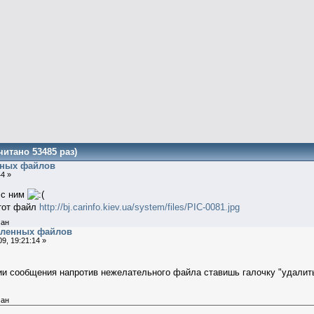
итано 53485 раз)
нных файлов
44 »
 с ним
этот файл
http://bj.carinfo.kiev.ua/system/files/PIC-0081.jpg
ан
пленных файлов
9, 19:21:14 »
ии сообщения напротив нежелательного файла ставишь галочку "удалит
ан