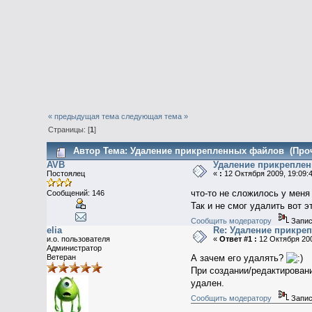
« предыдущая тема
следующая тема »
Страницы: [
1
]
Автор
Тема: Удаление прикрепленных файлов (Проч
AVB
Удаление прикрепле
Постоялец
«
:
12 Октября 2009, 19:09:
что-то не сложилось у меня
Сообщений: 146
Так и не смог удалить вот 
Сообщить модератору
Запис
elia
Re: Удаление прикре
и.о. пользователя
«
Ответ #1 :
12 Октября 200
Администратор
Ветеран
А зачем его удалять?
При создании/редактирован
удален.
Сообщить модератору
Запис