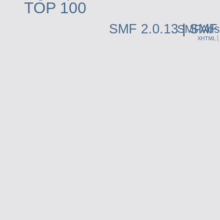
SMF 2.0.13
|
SMF 
SMFAds
XHTML