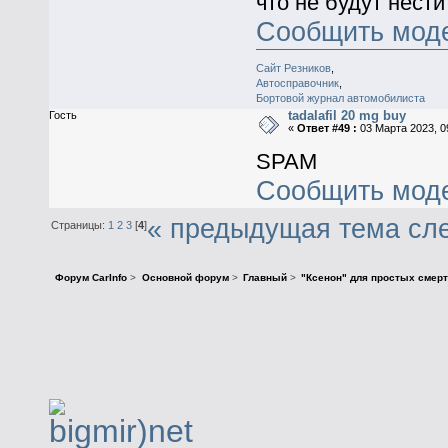
что не будут нести
Сообщить мод
Сайт Резников
,
Автосправочник
,
Бортовой журнал автомобилиста
tadalafil 20 mg buy
Гость
«
Ответ #49 :
03 Марта 2023, 0
SPAM
Сообщить мод
« предыдущая тема
сл
Страницы:
1
2
3
[
4
]
Форум CarInfo
>
Основной форум
>
Главный
>
"Ксенон" для простых смерт