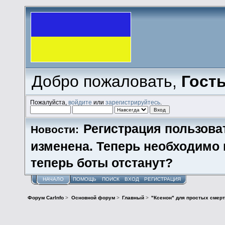
Добро пожаловать,
Гост
Пожалуйста,
войдите
или
зарегистрируйтесь
.
Регистрация пользова
Новости:
изменена. Теперь необходимо
теперь боты отстанут?
НАЧАЛО
ПОМОЩЬ
ПОИСК
ВХОД
РЕГИСТРАЦИЯ
Форум CarInfo
>
Основной форум
>
Главный
>
"Ксенон" для простых смерт