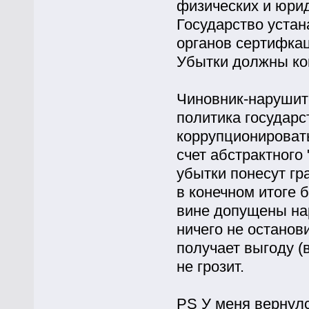
физических и юрид
Государство устан
органов сертифкац
Убытки должны ко
Чиновник-нарушите
политика государст
коррупционировать
счет абстрактного 
убытки понесут гр
в конечном итоге 
вине допущены нар
ничего не останови
получает выгоду (
не грозит.
PS У меня вернул