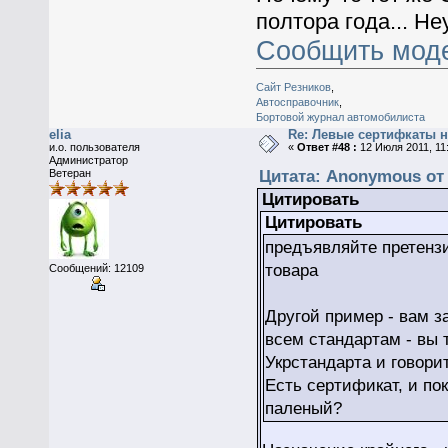
полтора года... Н
Сообщить мод
Сайт Резников
,
Автосправочник
,
Бортовой журнал автомобилиста
elia
Re: Левые сертифкаты н
и.о. пользователя
«
Ответ #48 :
12 Июля 2011, 11:
Администратор
Цитата: Anonymous от 
Ветеран
Цитировать
Цитировать
предъявляйте претенз
товара
Сообщений: 12109
Другой пример - вам з
всем стандартам - вы 
Укрстандарта и говори
Есть сертификат, и пок
паленый?