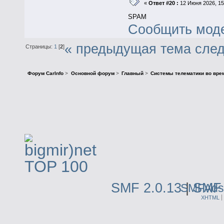
«
Ответ #20 :
12 Июня 2026, 15
SPAM
Сообщить мод
« предыдущая тема
сле
Страницы:
1
[
2
]
Форум CarInfo
>
Основной форум
>
Главный
>
Системы телематики во вре
SMF 2.0.13
|
SMF 
SMFAds
XHTML