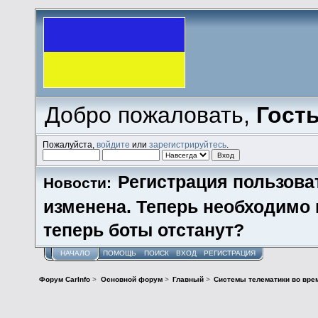
Добро пожаловать,
Гост
Пожалуйста,
войдите
или
зарегистрируйтесь
.
Регистрация пользова
Новости:
изменена. Теперь необходимо
теперь боты отстанут?
НАЧАЛО
ПОМОЩЬ
ПОИСК
ВХОД
РЕГИСТРАЦИЯ
Форум CarInfo
>
Основной форум
>
Главный
>
Системы телематики во вре