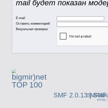
mail будет показан мод
E-mail
:
Оставить комментарий
:
Визуальная проверка:
SMF 2.0.13
|
SMF 
SMFAds
XHTML