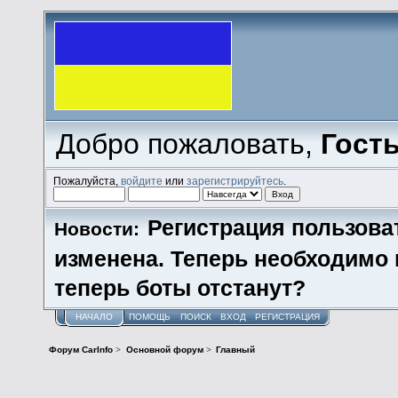
Добро пожаловать,
Гост
Пожалуйста,
войдите
или
зарегистрируйтесь
.
Регистрация пользова
Новости:
изменена. Теперь необходимо
теперь боты отстанут?
НАЧАЛО
ПОМОЩЬ
ПОИСК
ВХОД
РЕГИСТРАЦИЯ
Форум CarInfo
>
Основной форум
>
Главный