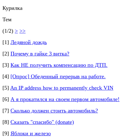
Курилка
Тем
(1/2)
>
>>
[1]
Ледяной дождь
[2]
Почему в гайке 3 витка?
[3]
Как НЕ получить компенсацию по ДТП.
[4]
[Опрос] Обеденный перерыв на работе.
[5]
An IP address how to permanently check VIN
[6]
А я прокатился на своем первом автомобиле!
[7]
Сколько должен стоить автомобиль?
[8]
Сказать "спасибо" (donate)
[9]
Яблоки и железо