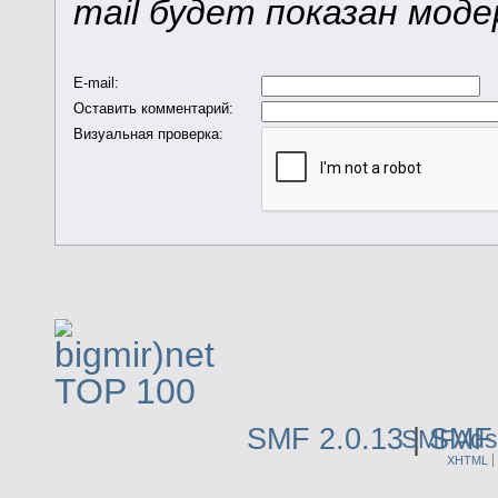
mail будет показан мод
E-mail
:
Оставить комментарий
:
Визуальная проверка:
SMF 2.0.13
|
SMF 
SMFAds
XHTML