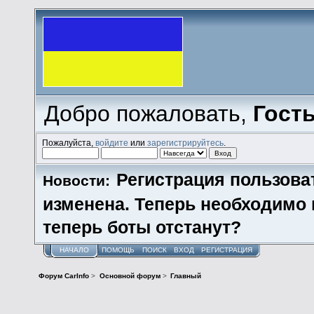
Добро пожаловать,
Гост
Пожалуйста,
войдите
или
зарегистрируйтесь
.
Регистрация пользова
Новости:
изменена. Теперь необходимо
теперь боты отстанут?
НАЧАЛО
ПОМОЩЬ
ПОИСК
ВХОД
РЕГИСТРАЦИЯ
Форум CarInfo
>
Основной форум
>
Главный