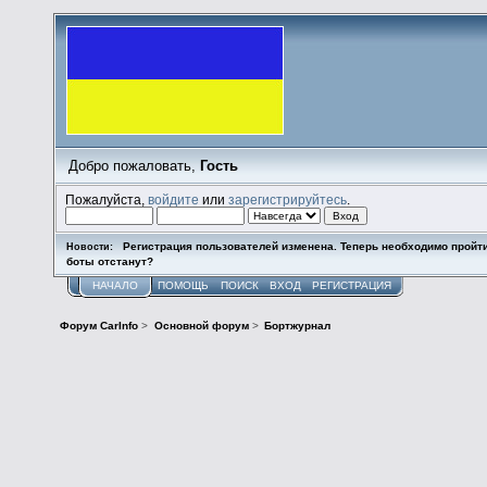
Добро пожаловать,
Гость
Пожалуйста,
войдите
или
зарегистрируйтесь
.
Регистрация пользователей изменена. Теперь необходимо пройт
Новости:
боты отстанут?
НАЧАЛО
ПОМОЩЬ
ПОИСК
ВХОД
РЕГИСТРАЦИЯ
Форум CarInfo
>
Основной форум
>
Бортжурнал