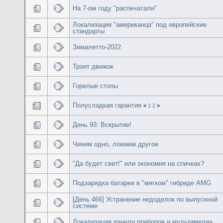
На 7-ом году "распечатали"
Локализация "американца" под европейские
стандарты
Зималетто-2022
Троит движок
Горелые стопы
Полусладкая гарантия
«
1
2
»
День 93: Вскрытие!
Чиним одно, ломаем другое
"Да будет свет!" или экономия на спичках?
Подзарядка батареи в "мягком" гибриде AMG
[День 466] Устранение недоделок по выпускной
системе
Локализация панели приборов и мультимедиа