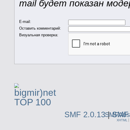
mail будет показан мод
E-mail
:
Оставить комментарий
:
Визуальная проверка:
SMF 2.0.13
|
SMF 
SMFAds
XHTML