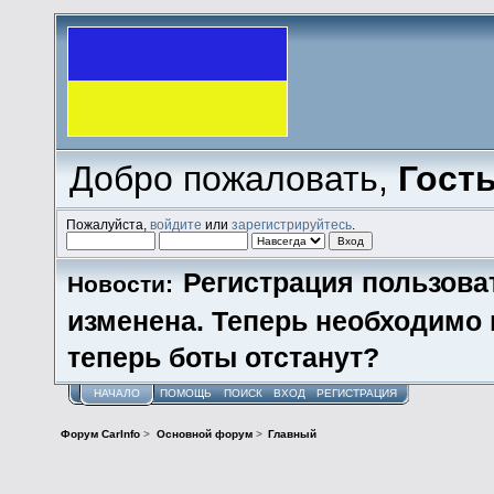
Добро пожаловать,
Гост
Пожалуйста,
войдите
или
зарегистрируйтесь
.
Регистрация пользова
Новости:
изменена. Теперь необходимо
теперь боты отстанут?
НАЧАЛО
ПОМОЩЬ
ПОИСК
ВХОД
РЕГИСТРАЦИЯ
Форум CarInfo
>
Основной форум
>
Главный