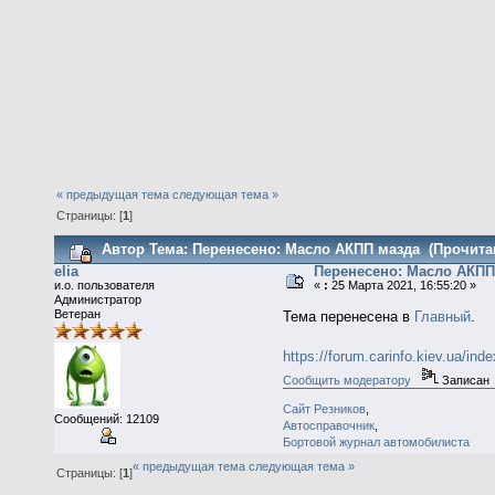
« предыдущая тема
следующая тема »
Страницы: [
1
]
Автор
Тема: Перенесено: Масло АКПП мазда (Прочитан
elia
Перенесено: Масло АКПП
и.о. пользователя
«
:
25 Марта 2021, 16:55:20 »
Администратор
Ветеран
Тема перенесена в
Главный
.
https://forum.carinfo.kiev.ua/in
Сообщить модератору
Записан
Сайт Резников
,
Сообщений: 12109
Автосправочник
,
Бортовой журнал автомобилиста
« предыдущая тема
следующая тема »
Страницы: [
1
]