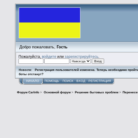
Добро пожаловать,
Гость
Пожалуйста,
войдите
или
зарегистрируйтесь
.
Регистрация пользователей изменена. Теперь необходимо пройт
Новости:
боты отстанут?
НАЧАЛО
ПОМОЩЬ
ПОИСК
ВХОД
РЕГИСТРАЦИЯ
Форум CarInfo
>
Основной форум
>
Решение бытовых проблем
>
Перенесе