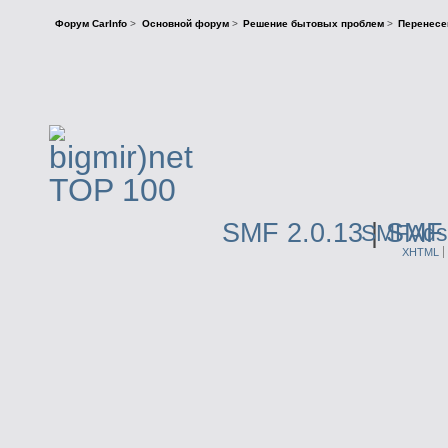
Форум CarInfo
>
Основной форум
>
Решение бытовых проблем
>
Перенесе
SMF 2.0.13
|
SMF 
SMFAds
XHTML