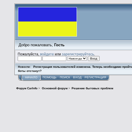
Добро пожаловать,
Гость
Пожалуйста,
войдите
или
зарегистрируйтесь
.
Регистрация пользователей изменена. Теперь необходимо пройт
Новости:
боты отстанут?
НАЧАЛО
ПОМОЩЬ
ПОИСК
ВХОД
РЕГИСТРАЦИЯ
Форум CarInfo
>
Основной форум
>
Решение бытовых проблем