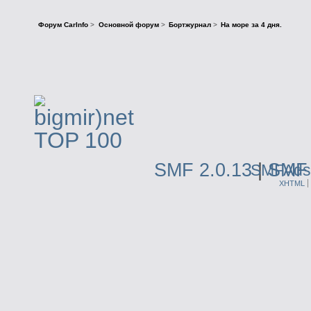
Форум CarInfo
>
Основной форум
>
Бортжурнал
>
На море за 4 дня.
SMF 2.0.13
|
SMF 
SMFAds
XHTML