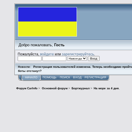
Добро пожаловать,
Гость
Пожалуйста,
войдите
или
зарегистрируйтесь
.
Регистрация пользователей изменена. Теперь необходимо пройт
Новости:
боты отстанут?
НАЧАЛО
ПОМОЩЬ
ПОИСК
ВХОД
РЕГИСТРАЦИЯ
Форум CarInfo
>
Основной форум
>
Бортжурнал
>
На море за 4 дня.