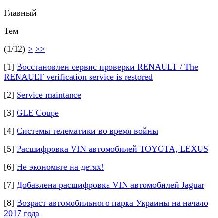
Главный
Тем
(1/12)
>
>>
[1]
Восстановлен сервис проверки RENAULT / The
RENAULT verification service is restored
[2]
Service maintance
[3]
GLE Coupe
[4]
Системы телематики во время войны
[5]
Расшифровка VIN автомобилей TOYOTA, LEXUS
[6]
Не экономьте на детях!
[7]
Добавлена расшифровка VIN автомобилей Jaguar
[8]
Возраст автомобильного парка Украины на начало
2017 года