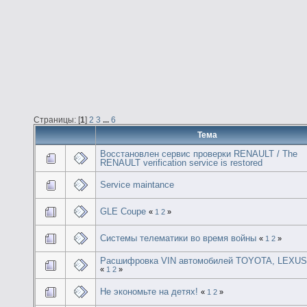
Страницы: [
1
]
2
3
...
6
Тема
Восстановлен сервис проверки RENAULT / The
RENAULT verification service is restored
Service maintance
GLE Coupe
«
1
2
»
Системы телематики во время войны
«
1
2
»
Расшифровка VIN автомобилей TOYOTA, LEXU
«
1
2
»
Не экономьте на детях!
«
1
2
»