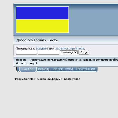
Добро пожаловать,
Гость
Пожалуйста,
войдите
или
зарегистрируйтесь
.
Регистрация пользователей изменена. Теперь необходимо пройт
Новости:
боты отстанут?
НАЧАЛО
ПОМОЩЬ
ПОИСК
ВХОД
РЕГИСТРАЦИЯ
Форум CarInfo
>
Основной форум
>
Бортжурнал