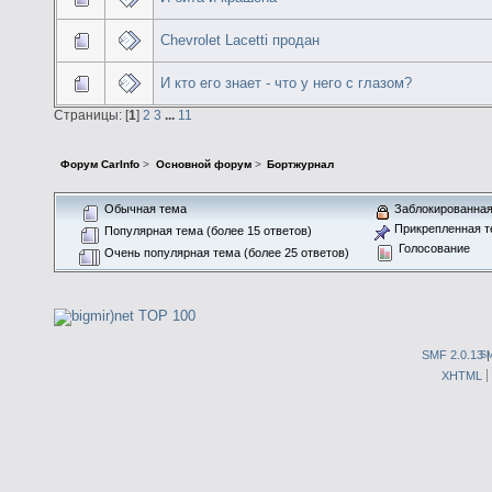
Chevrolet Lacetti продан
И кто его знает - что у него с глазом?
Страницы: [
1
]
2
3
...
11
Форум CarInfo
>
Основной форум
>
Бортжурнал
Обычная тема
Заблокированная
Прикрепленная т
Популярная тема (более 15 ответов)
Голосование
Очень популярная тема (более 25 ответов)
SMF 2.0.13
S
XHTML