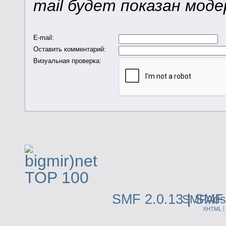
mail будет показан мод
E-mail
:
Оставить комментарий
:
Визуальная проверка:
SMF 2.0.13
|
SMF 
SMFAds
XHTML