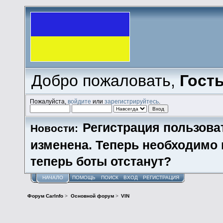
Добро пожаловать,
Гост
Пожалуйста,
войдите
или
зарегистрируйтесь
.
Регистрация пользова
Новости:
изменена. Теперь необходимо
теперь боты отстанут?
НАЧАЛО
ПОМОЩЬ
ПОИСК
ВХОД
РЕГИСТРАЦИЯ
Форум CarInfo
>
Основной форум
>
VIN