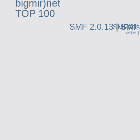
SMF 2.0.13
|
SMF 
SMFAds
XHTML