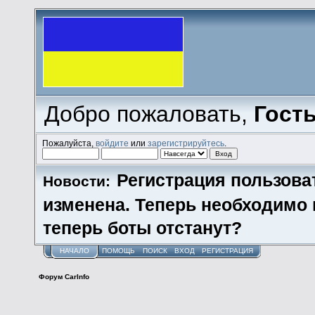
Добро пожаловать,
Гост
Пожалуйста,
войдите
или
зарегистрируйтесь
.
Регистрация пользова
Новости:
изменена. Теперь необходимо
теперь боты отстанут?
НАЧАЛО
ПОМОЩЬ
ПОИСК
ВХОД
РЕГИСТРАЦИЯ
Форум CarInfo