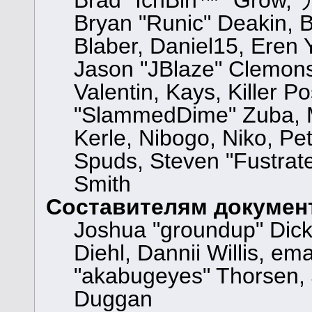
Brad "IchBin™" Grow, 
Bryan "Runic" Deakin, 
Blaber, Daniel15, Eren
Jason "JBlaze" Clemons
Valentin, Kays, Killer P
"SlammedDime" Zuba, M
Kerle, Nibogo, Niko, Pet
Spuds, Steven "Fustrat
Smith
Составителям докумен
Joshua "groundup" Dicke
Diehl, Dannii Willis, 
"akabugeyes" Thorsen, 
Duggan