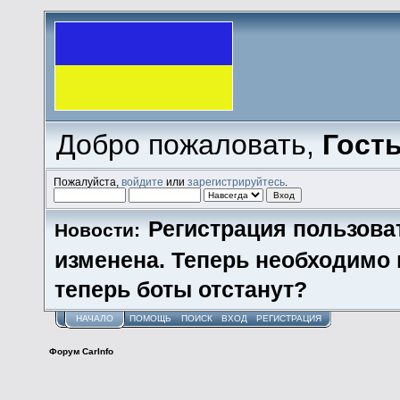
Добро пожаловать,
Гост
Пожалуйста,
войдите
или
зарегистрируйтесь
.
Регистрация пользова
Новости:
изменена. Теперь необходимо
теперь боты отстанут?
НАЧАЛО
ПОМОЩЬ
ПОИСК
ВХОД
РЕГИСТРАЦИЯ
Форум CarInfo