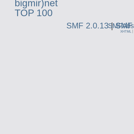
SMF 2.0.13
|
SMF 
SMFAds
XHTML