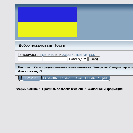
Добро пожаловать,
Гость
Пожалуйста,
войдите
или
зарегистрируйтесь
.
Регистрация пользователей изменена. Теперь необходимо пройт
Новости:
боты отстанут?
НАЧАЛО
ПОМОЩЬ
ПОИСК
ВХОД
РЕГИСТРАЦИЯ
Форум CarInfo
>
Профиль пользователя elia
>
Основная информация