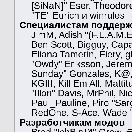
[SiNaN]" Eser, Theodore
"TE" Eurich и winrules
Специалистам поддерж
JimM, Adish "(F.L.A.M.E.
Ben Scott, Bigguy, Cap
Eliana Tamerin, Fiery, 
"Owdy" Eriksson, Jeremy 
Sunday" Gonzales, K@, 
KGIII, Kill Em All, Matt
"Illori" Davis, MrPhil, N
Paul_Pauline, Piro "Sar
RedOne, S-Ace, Wade "
Разработчикам модов