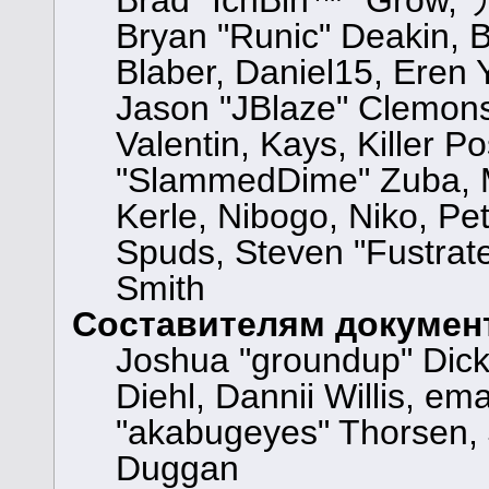
Brad "IchBin™" Grow, 
Bryan "Runic" Deakin, 
Blaber, Daniel15, Eren
Jason "JBlaze" Clemons
Valentin, Kays, Killer P
"SlammedDime" Zuba, M
Kerle, Nibogo, Niko, Pet
Spuds, Steven "Fustrat
Smith
Составителям докумен
Joshua "groundup" Dicke
Diehl, Dannii Willis, 
"akabugeyes" Thorsen, 
Duggan