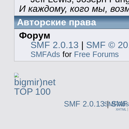
И каждому, кого мы, воз
Авторские права
Форум
SMF 2.0.13
|
SMF © 20
SMFAds
for
Free Forums
SMF 2.0.13
|
SMF 
SMFAds
XHTML