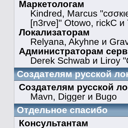
Маркетологам
Kindred, Marcus "cσσкι
[n3rve]" Otowo, rickC и
Локализаторам
Relyana, Akyhne и Gra
Администраторам серв
Derek Schwab и Liroy "
Создателям русской ло
Создателям русской л
Mavn, Digger и Bugo
Отдельное спасибо
Консультантам