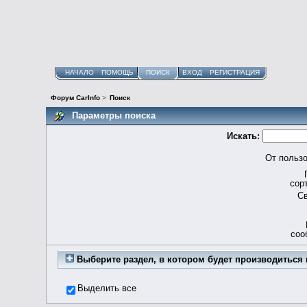
НАЧАЛО
ПОМОЩЬ
ПОИСК
ВХОД
РЕГИСТРАЦИЯ
Форум CarInfo
>
Поиск
Параметры поиска
Искать:
От пользо
сор
Св
соо
Выберите раздел, в котором будет производиться 
Выделить все