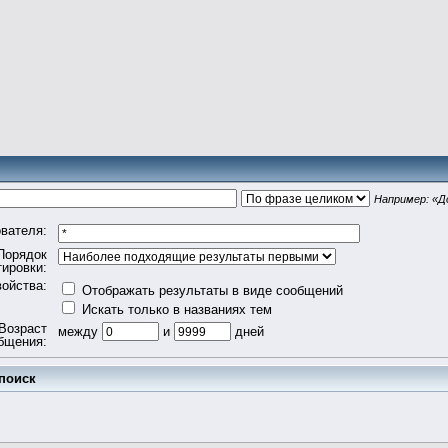
Например:
«Д
вателя:
Порядок
тировки:
ойства:
Отображать результаты в виде сообщений
Искать только в названиях тем
Возраст
между
и
дней
бщения:
поиск