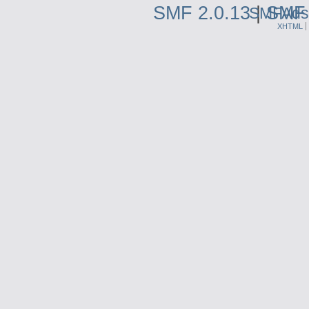
SMF 2.0.13
|
SMF 
SMFAds
XHTML